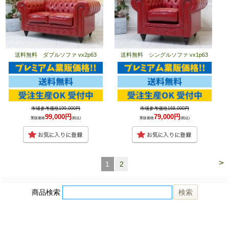
送料無料 ダブルソファ vx2p63
送料無料 シングルソファ vx1p63
市場参考価格199,000円
市場参考価格168,000円
99,000円
79,000円
業販価格
(税込)
業販価格
(税込)
>
1
2
商品検索
ホーム
マイページ