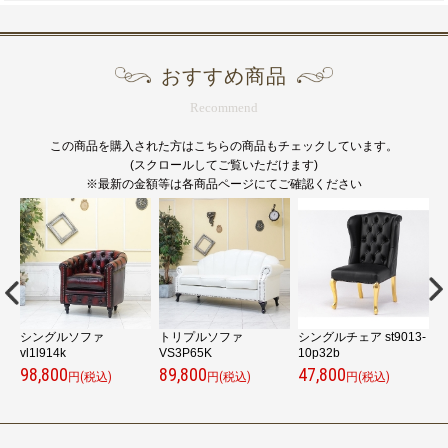
おすすめ商品
Recommend
この商品を購入された方はこちらの商品もチェックしています。
(スクロールしてご覧いただけます)
※最新の金額等は各商品ページにてご確認ください
シングルソファ
トリプルソファ
シングルチェア st9013-
シ
vl1l914k
VS3P65K
10p32b
5
98,800
89,800
47,800
7
円(税込)
円(税込)
円(税込)