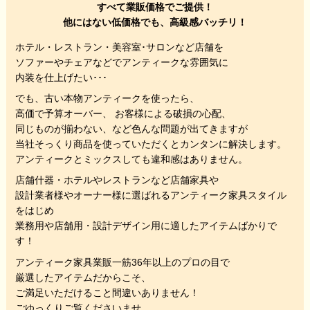
すべて業販価格でご提供！
他にはない低価格でも、高級感バッチリ！
ホテル・レストラン・美容室･サロンなど店舗を
ソファーやチェアなどでアンティークな雰囲気に
内装を仕上げたい･･･
でも、
古い本物アンティークを使ったら、
高価で予算オーバー、 お客様による破損の心配、
同じものが揃わない、
など色んな問題が出てきますが
当社そっくり商品を使っていただくと
カンタンに解決します。
アンティークとミックスしても違和感はありません。
店舗什器・ホテルやレストランなど店舗家具や
設計業者様やオーナー様に選ばれるアンティーク家具スタイル
をはじめ
業務用や店舗用・設計デザイン用に適したアイテムばかりで
す！
アンティーク家具業販一筋36年以上のプロの目で
厳選したアイテムだからこそ、
ご満足いただけること間違いありません！
ごゆっくりご覧くださいませ。