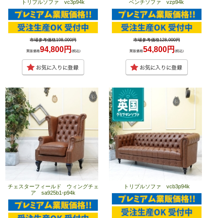
トリプルソファ vc3p94k
ベンチソファ vzp94k
市場参考価格198,000円
市場参考価格128,000円
94,800円
54,800円
業販価格
(税込)
業販価格
(税込)
チェスターフィールド ウィングチェ
トリプルソファ vcb3p94k
ア sa925b1-p94k