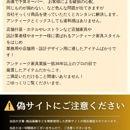
高価で予算オーバー、 お客様による破損の心配、
同じものが揃わない、
など色んな問題が出てきますが
当社そっくり商品を使っていただくと
カンタンに解決します。
アンティークとミックスしても違和感はありません。
店舗什器・ホテルやレストランなど店舗家具や
設計業者様やオーナー様に選ばれるアンティーク家具スタイル
をはじめ
業務用や店舗用・設計デザイン用に適したアイテムばかりで
す！
アンティーク家具業販一筋36年以上のプロの目で
厳選したアイテムだからこそ、
ご満足いただけること間違いありません！
ごゆっくりご覧くださいませ。