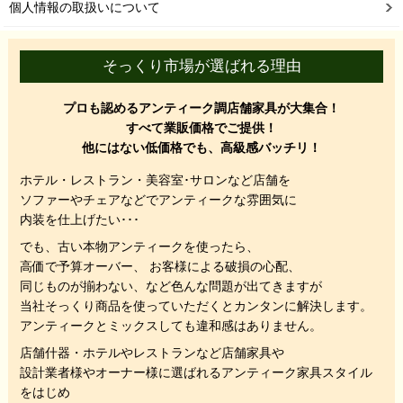
個人情報の取扱いについて
そっくり市場が選ばれる理由
プロも認めるアンティーク調店舗家具が大集合！
すべて業販価格でご提供！
他にはない低価格でも、高級感バッチリ！
ホテル・レストラン・美容室･サロンなど店舗を
ソファーやチェアなどでアンティークな雰囲気に
内装を仕上げたい･･･
でも、
古い本物アンティークを使ったら、
高価で予算オーバー、 お客様による破損の心配、
同じものが揃わない、
など色んな問題が出てきますが
当社そっくり商品を使っていただくと
カンタンに解決します。
アンティークとミックスしても違和感はありません。
店舗什器・ホテルやレストランなど店舗家具や
設計業者様やオーナー様に選ばれるアンティーク家具スタイル
をはじめ