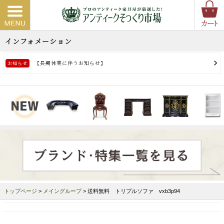
トップページ
>
メイングループ
> 送料無料 トリプルソファ vxb3p94