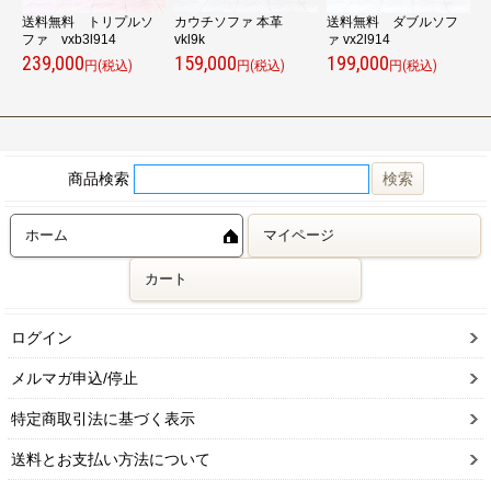
ド
送料無料 トリプルソ
カウチソファ 本革
送料無料 ダブルソフ
ファ vxb3l914
vkl9k
ァ vx2l914
v
239,000
159,000
199,000
8
円(税込)
円(税込)
円(税込)
商品検索
ホーム
マイページ
カート
ログイン
メルマガ申込/停止
特定商取引法に基づく表示
送料とお支払い方法について