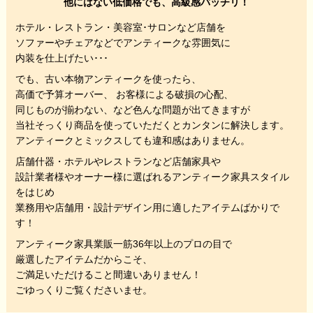
他にはない低価格でも、高級感バッチリ！
ホテル・レストラン・美容室･サロンなど店舗を
ソファーやチェアなどでアンティークな雰囲気に
内装を仕上げたい･･･
でも、
古い本物アンティークを使ったら、
高価で予算オーバー、 お客様による破損の心配、
同じものが揃わない、
など色んな問題が出てきますが
当社そっくり商品を使っていただくと
カンタンに解決します。
アンティークとミックスしても違和感はありません。
店舗什器・ホテルやレストランなど店舗家具や
設計業者様やオーナー様に選ばれるアンティーク家具スタイル
をはじめ
業務用や店舗用・設計デザイン用に適したアイテムばかりで
す！
アンティーク家具業販一筋36年以上のプロの目で
厳選したアイテムだからこそ、
ご満足いただけること間違いありません！
ごゆっくりご覧くださいませ。