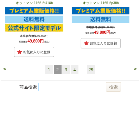
オットマン 1165-5f410b
オットマン 1165-5p38b
市場参考価格89,800円
49,800円
業販価格
(税込)
市場参考価格89,800円
49,800円
業販価格
(税込)
<
>
1
2
3
4
…
29
商品検索
ホーム
マイページ
カート
ログイン