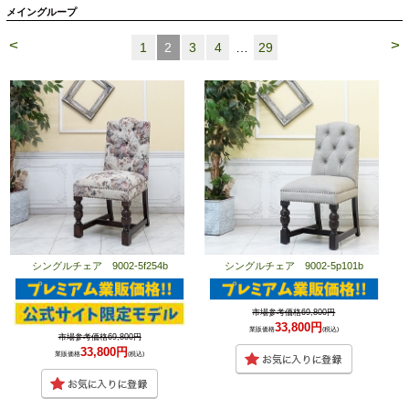
メイングループ
<
>
1
2
3
4
…
29
シングルチェア 9002-5f254b
シングルチェア 9002-5p101b
市場参考価格69,800円
33,800円
業販価格
(税込)
市場参考価格69,800円
33,800円
業販価格
(税込)