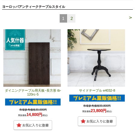
ヨーロッパアンティークテーブルスタイル
>
1
2
ダイニングテーブル用天板･長方形 tb-
サイドテーブル e4032-8
120rc-5
市場参考価格59,800円
市場参考価格30,000円
23,800円
業販価格
(税込)
14,800円
業販価格
(税込)