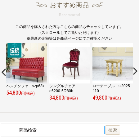
おすすめ商品
Recommend
この商品を購入された方はこちらの商品もチェックしています。
(スクロールしてご覧いただけます)
※最新の金額等は各商品ページにてご確認ください
ベンチソファ vzp63k
シングルチェア
ローテーブル st2025-
ロ
e6200-5f280b
f-10
c
54,800
円(税込)
34,800
49,800
3
円(税込)
円(税込)
商品検索