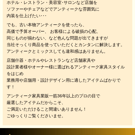
ホテル・レストラン・美容室･サロンなど店舗を
ソファーやチェアなどでアンティークな雰囲気に
内装を仕上げたい･･･
でも、
古い本物アンティークを使ったら、
高価で予算オーバー、 お客様による破損の心配、
同じものが揃わない、
など色んな問題が出てきますが
当社そっくり商品を使っていただくと
カンタンに解決します。
アンティークとミックスしても違和感はありません。
店舗什器・ホテルやレストランなど店舗家具や
設計業者様やオーナー様に選ばれるアンティーク家具スタイル
をはじめ
業務用や店舗用・設計デザイン用に適したアイテムばかりで
す！
アンティーク家具業販一筋36年以上のプロの目で
厳選したアイテムだからこそ、
ご満足いただけること間違いありません！
ごゆっくりご覧くださいませ。