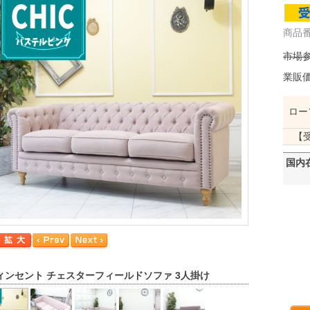
商品番
市場参
業販
ロー
【
国内
ィンセント チェスターフィールドソファ 3人掛け