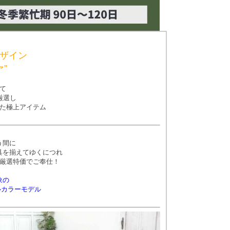
ザイン
”
て
厳選し
た極上アイテム
う間に
具を揃えてゆくにつれ
厳選特価でご奉仕！
象の
ルカラーモデル