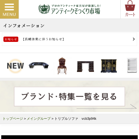
トップページ
>
メイングループ
> トリプルソファ vcb3p94k