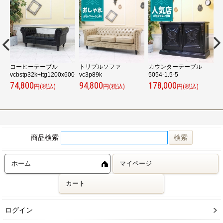
コーヒーテーブル
トリプルソファ
カウンターテーブル
vcbstp32k+ttg1200x600
vc3p89k
5054-1.5-5
e
74,800
94,800
178,000
3
円(税込)
円(税込)
円(税込)
商品検索
ホーム
マイページ
カート
ログイン