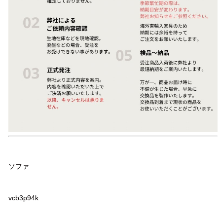
品名
ソファ
品番
vcb3p94k
サイズ