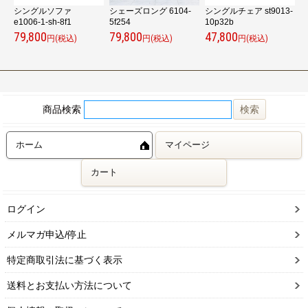
k
シングルソファ
シェーズロング 6104-
シングルチェア st9013-
e1006-1-sh-8f1
5f254
10p32b
v
79,800
79,800
47,800
4
円(税込)
円(税込)
円(税込)
商品検索
ホーム
マイページ
カート
ログイン
メルマガ申込/停止
特定商取引法に基づく表示
送料とお支払い方法について