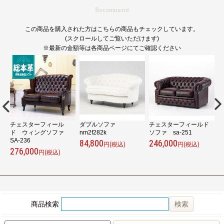
Recommend
この商品を購入された方はこちらの商品もチェックしています。
(スクロールしてご覧いただけます)
※最新の金額等は各商品ページにてご確認ください
チェスターフィール
ダブルソファ
チェスターフィールド
ァ
ド ウィングソファ
nm2f282k
ソファ sa-251
ー
SA-236
84,800
246,000
4
円(税込)
円(税込)
276,000
円(税込)
商品検索