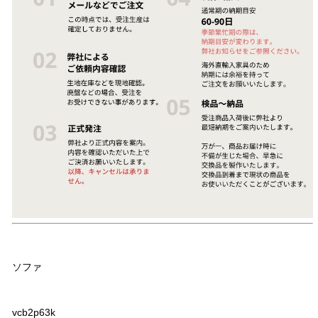
品名
ソファ
品番
vcb2p63k