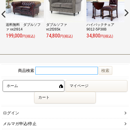
送料無料 ダブルソフ
ダブルソファ
ハイバックチェア
ァ vx2l914
vc2f265k
9012-5P38B
9
199,000
74,800
34,800
6
円(税込)
円(税込)
円(税込)
商品検索
ホーム
マイページ
カート
ログイン
メルマガ申込/停止