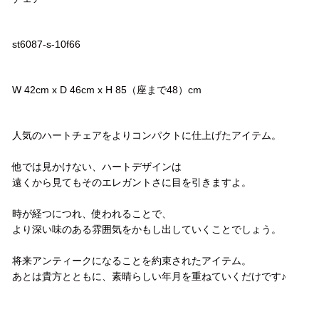
品番
st6087-s-10f66
サイズ
W 42cm x D 46cm x H 85（座まで48）cm
コメント
人気のハートチェアをよりコンパクトに仕上げたアイテム。
他では見かけない、ハートデザインは
遠くから見てもそのエレガントさに目を引きますよ。
時が経つにつれ、使われることで、
より深い味のある雰囲気をかもし出していくことでしょう。
将来アンティークになることを約束されたアイテム。
あとは貴方とともに、素晴らしい年月を重ねていくだけです♪
配送方法