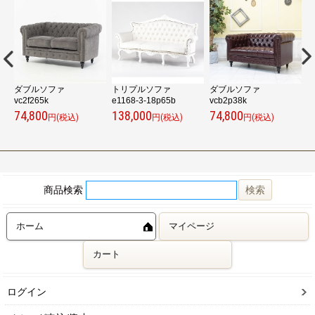
フ
ダブルソファ
トリプルソファ
ダブルソファ
vc2f265k
e1168-3-18p65b
vcb2p38k
v
74,800
138,000
74,800
7
円(税込)
円(税込)
円(税込)
商品検索
ホーム
マイページ
カート
ログイン