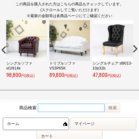
この商品を購入された方はこちらの商品もチェックしています。
(スクロールしてご覧いただけます)
※最新の金額等は各商品ページにてご確認ください
シングルソファ
トリプルソファ
シングルチェア st9013-
シ
vl1l914k
VS3P65K
10p32b
5
98,800
89,800
47,800
7
円(税込)
円(税込)
円(税込)
商品検索
ホーム
マイページ
カート