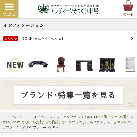
トップページ
>
ヨーロピアンアンティークソファスタイル
>
ロココ調ソファ (姫系ソフ
ァ)
>
Shellfa カワイイが詰まった貝殻デザインソファ シェルファ
>
シェルファシングル
ソファ
> シングルソファ vsn1p112cf