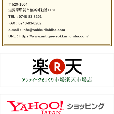
〒529-1804
滋賀県甲賀市信楽町勅旨1181
TEL：0748-83-8201
FAX：0748-83-8202
e-mail：info@sokkuriichiba.com
URL：https://www.antique-sokkuriichiba.com/