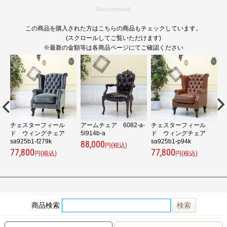
Recommend
この商品を購入された方はこちらの商品もチェックしています。
(スクロールしてご覧いただけます)
※最新の金額等は各商品ページにてご確認ください
チェスターフィール
アームチェア 6082-a-
チェスターフィール
ア
ド ウィングチェア
5l914b-a
ド ウィングチェア
sa925b1-f279k
sa925b1-p94k
s
88,000
円(税込)
77,800
77,800
7
円(税込)
円(税込)
商品検索