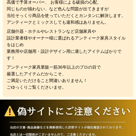
高価で予算オーバー、 お客様による破損の心配、
同じものが揃わない、
など色んな問題が出てきますが
当社そっくり商品を使っていただくと
カンタンに解決します。
アンティークとミックスしても違和感はありません。
店舗什器・ホテルやレストランなど店舗家具や
設計業者様やオーナー様に選ばれるアンティーク家具スタイル
をはじめ
業務用や店舗用・設計デザイン用に適したアイテムばかりで
す！
アンティーク家具業販一筋36年以上のプロの目で
厳選したアイテムだからこそ、
ご満足いただけること間違いありません！
ごゆっくりご覧くださいませ。