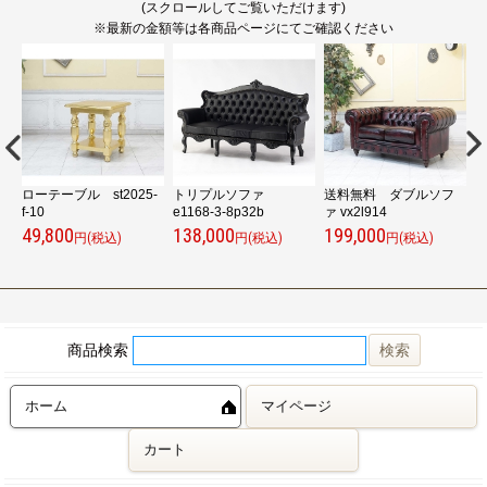
(スクロールしてご覧いただけます)
※最新の金額等は各商品ページにてご確認ください
ローテーブル st2025-
トリプルソファ
送料無料 ダブルソフ
ベ
f-10
e1168-3-8p32b
ァ vx2l914
5
49,800
138,000
199,000
6
円(税込)
円(税込)
円(税込)
商品検索
ホーム
マイページ
カート