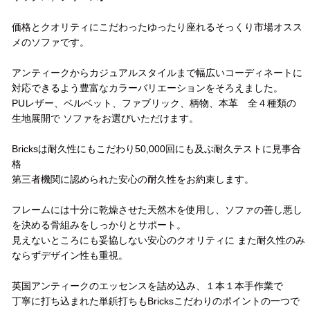
価格とクオリティにこだわったゆったり座れるそっくり市場オスス
メのソファです。
アンティークからカジュアルスタイルまで幅広いコーディネートに
対応できるよう豊富なカラーバリエーションをそろえました。
PUレザー、ベルベット、ファブリック、柄物、本革 全４種類の
生地展開で ソファをお選びいただけます。
Bricksは耐久性にもこだわり50,000回にも及ぶ耐久テストに見事合
格
第三者機関に認められた安心の耐久性をお約束します。
フレームには十分に乾燥させた天然木を使用し、ソファの善し悪し
を決める骨組みをしっかりとサポート。
見えないところにも妥協しない安心のクオリティに また耐久性のみ
ならずデザイン性も重視。
英国アンティークのエッセンスを詰め込み、１本１本手作業で
丁寧に打ち込まれた単鋲打ちもBricksこだわりのポイントの一つで