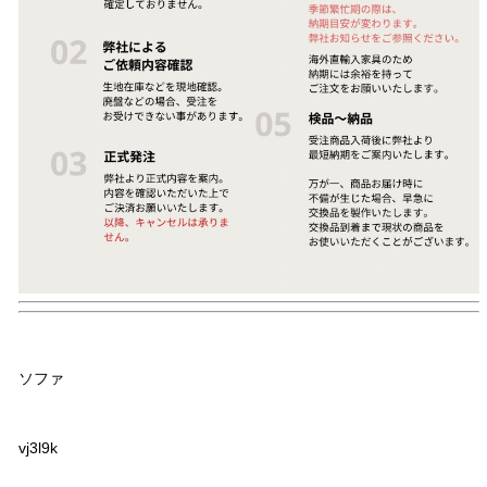
品名
ソファ
品番
vj3l9k
サイズ