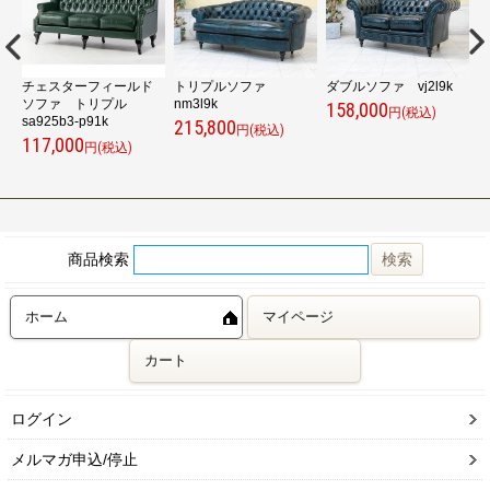
ソ
チェスターフィールド
トリプルソファ
ダブルソファ vj2l9k
ソファ トリプル
nm3l9k
ソ
158,000
円(税込)
sa925b3-p91k
215,800
2
円(税込)
117,000
円(税込)
商品検索
ホーム
マイページ
カート
ログイン
メルマガ申込/停止