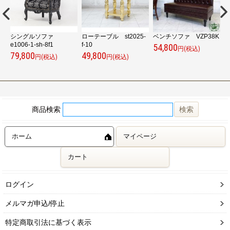
シングルソファ
ローテーブル st2025-
ベンチソファ VZP38K
ベ
e1006-1-sh-8f1
f-10
54,800
5
円(税込)
79,800
49,800
円(税込)
円(税込)
商品検索
ホーム
マイページ
カート
ログイン
メルマガ申込/停止
特定商取引法に基づく表示