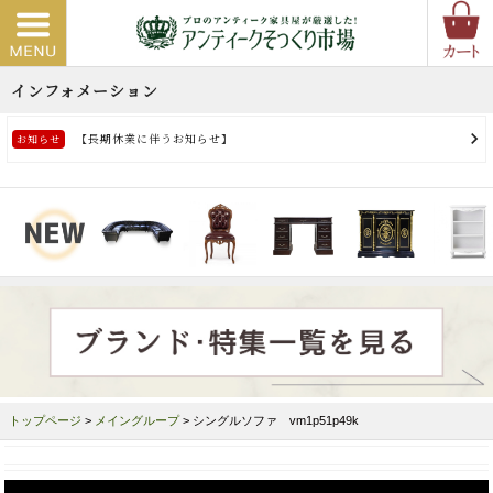
トップページ
>
メイングループ
> シングルソファ vm1p51p49k