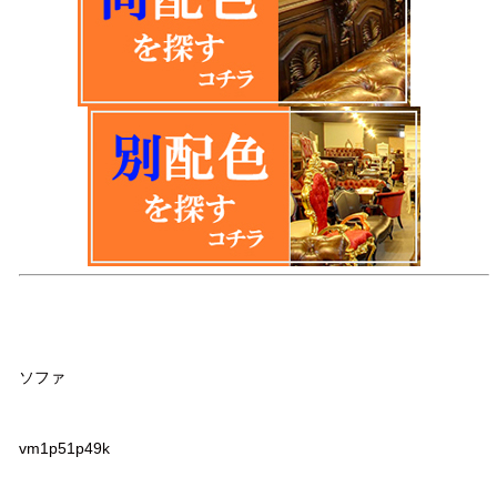
品名
ソファ
品番
vm1p51p49k
サイズ