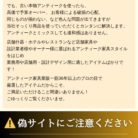
でも、
古い本物アンティークを使ったら、
高価で予算オーバー、 お客様による破損の心配、
同じものが揃わない、
など色んな問題が出てきますが
当社そっくり商品を使っていただくと
カンタンに解決します。
アンティークとミックスしても違和感はありません。
店舗什器・ホテルやレストランなど店舗家具や
設計業者様やオーナー様に選ばれるアンティーク家具スタイル
をはじめ
業務用や店舗用・設計デザイン用に適したアイテムばかりで
す！
アンティーク家具業販一筋36年以上のプロの目で
厳選したアイテムだからこそ、
ご満足いただけること間違いありません！
ごゆっくりご覧くださいませ。