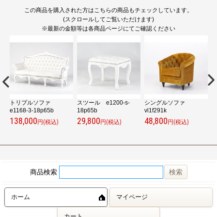
この商品を購入された方はこちらの商品もチェックしています。
(スクロールしてご覧いただけます)
※最新の金額等は各商品ページにてご確認ください
トリプルソファ
スツール e1200-s-
シングルソファ
ダ
e1168-3-18p65b
18p65b
vl1f291k
2
138,000
29,800
48,800
7
円(税込)
円(税込)
円(税込)
商品検索
ホーム
マイページ
カート