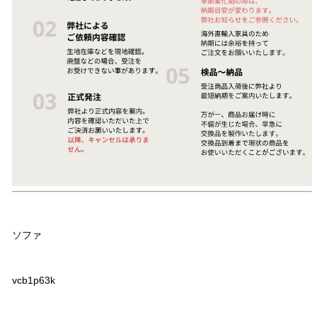
品名
ソファ
品番
vcb1p63k
サイズ