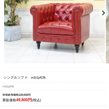
シングルソファ vcb1p63k
vcb1p63k
市場参考価格128,000円
49,800円
業販価格
(税込)