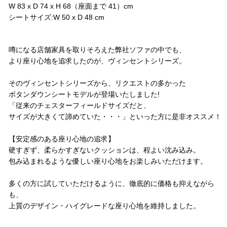
W 83 x D 74 x H 68（座面まで 41）cm
シートサイズ:W 50 x D 48 cm
コメント
噂になる店舗家具を取りそろえた弊社ソファの中でも、
より座り心地を追求したのが、ヴィンセントシリーズ。
そのヴィンセントシリーズから、リクエストの多かった
ボタンダウンシートモデルが登場いたしました!
「従来のチェスターフィールドサイズだと、
サイズが大きくて諦めていた・・・」といった方に是非オススメ！
【安定感のある座り心地の追求】
硬すぎず、柔らかすぎないクッションは、程よい沈み込み。
包み込まれるような優しい座り心地をお楽しみいただけます。
多くの方に試していただけるように、徹底的に価格も抑えながら
も、
上質のデザイン・ハイグレードな座り心地を維持しました。
配送方法