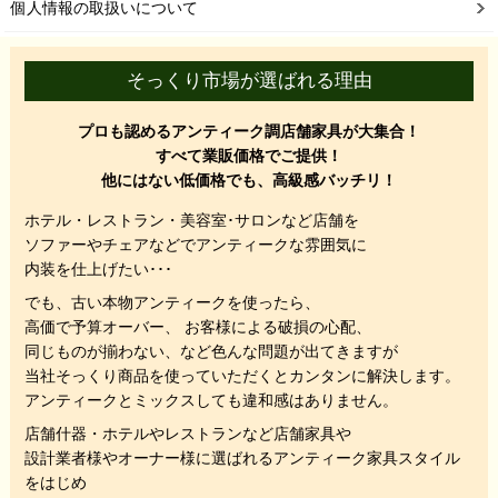
個人情報の取扱いについて
そっくり市場が選ばれる理由
プロも認めるアンティーク調店舗家具が大集合！
すべて業販価格でご提供！
他にはない低価格でも、高級感バッチリ！
ホテル・レストラン・美容室･サロンなど店舗を
ソファーやチェアなどでアンティークな雰囲気に
内装を仕上げたい･･･
でも、
古い本物アンティークを使ったら、
高価で予算オーバー、 お客様による破損の心配、
同じものが揃わない、
など色んな問題が出てきますが
当社そっくり商品を使っていただくと
カンタンに解決します。
アンティークとミックスしても違和感はありません。
店舗什器・ホテルやレストランなど店舗家具や
設計業者様やオーナー様に選ばれるアンティーク家具スタイル
をはじめ