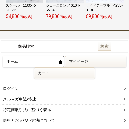
スツール 1160-R-
シェーズロング 6104-
サイドテーブル 4235-
8L17B
5f254
8-18
v
54,800
79,800
69,800
9
円(税込)
円(税込)
円(税込)
商品検索
ホーム
マイページ
カート
ログイン
メルマガ申込/停止
特定商取引法に基づく表示
送料とお支払い方法について