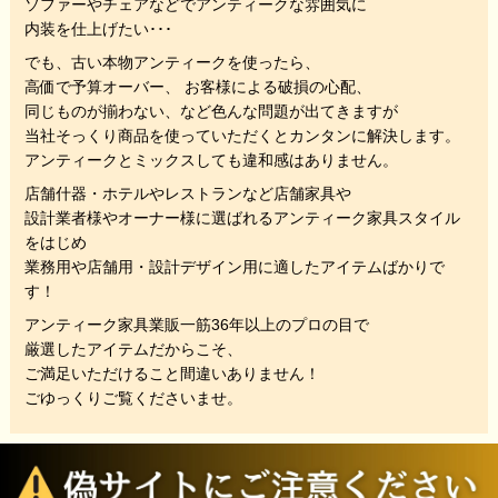
ソファーやチェアなどでアンティークな雰囲気に
内装を仕上げたい･･･
でも、
古い本物アンティークを使ったら、
高価で予算オーバー、 お客様による破損の心配、
同じものが揃わない、
など色んな問題が出てきますが
当社そっくり商品を使っていただくと
カンタンに解決します。
アンティークとミックスしても違和感はありません。
店舗什器・ホテルやレストランなど店舗家具や
設計業者様やオーナー様に選ばれるアンティーク家具スタイル
をはじめ
業務用や店舗用・設計デザイン用に適したアイテムばかりで
す！
アンティーク家具業販一筋36年以上のプロの目で
厳選したアイテムだからこそ、
ご満足いただけること間違いありません！
ごゆっくりご覧くださいませ。