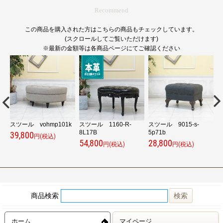
Recommend
この商品を購入された方はこちらの商品もチェックしています。
(スクロールしてご覧いただけます)
※最新の金額等は各商品ページにてご確認ください
スツール vohmp101k
スツール 1160-R-
スツール 9015-s-
8L17B
5p71b
z
39,800
円(税込)
54,800
28,800
5
円(税込)
円(税込)
商品検索
ホーム
マイページ