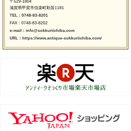
〒529-1804
滋賀県甲賀市信楽町勅旨1181
TEL：0748-83-8201
FAX：0748-83-8202
e-mail：info@sokkuriichiba.com
URL：https://www.antique-sokkuriichiba.com/