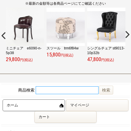
※最新の金額等は各商品ページにてご確認ください
-
ミニチェア e6090-n-
スツール trm6f84w
シングルチェア st9013-
ス
5p38
10p32b
5
15,800
円(税込)
29,800
47,800
2
円(税込)
円(税込)
商品検索
ホーム
マイページ
カート