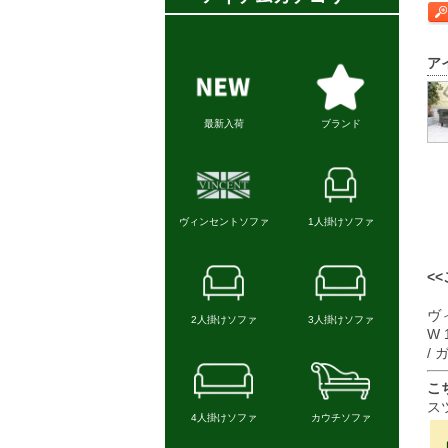
ア
<
ヴ
W 
/
こ
ス