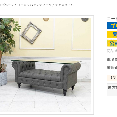
ップページ
>
ヨーロッパアンティークチェアスタイル
コーヒ
商品番号
市場参
業販
【受
国内