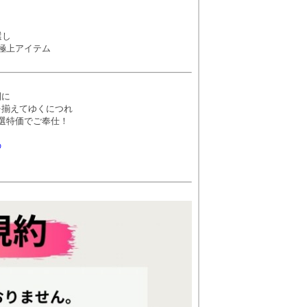
選し
極上アイテム
間に
を揃えてゆくにつれ
選特価でご奉仕！
の