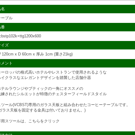
品名
テーブル
品番
cbstp102k+ttg1200x600
サイズ
 120cm x D 60cm x 厚み 1cm (重さ21kg)
コメント
ヨーロッパの格式高いホテルやレストランで使用されるような
ハイクラスなエレガントデザインを踏襲した店舗什器
ホテルラウンジやブティックの一角にオススメの
洗練されたシルエットが特徴のチェスターフィールドスタイル
スツール(VCBST)専用のガラス天板と組み合わせたコーヒーテーブルです。
(ガラス天板を固定する金具は付いておりません。)
専用スツールは、
こちらをクリック