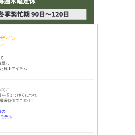
ザイン
”
て
厳選し
た極上アイテム
う間に
具を揃えてゆくにつれ
厳選特価でご奉仕！
象の
ーモデル