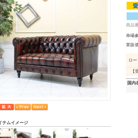
商品番号
市場参
業販
ロー
【
国内
イテムイメージ