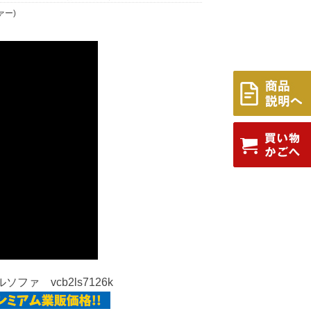
ァー)
ソファ vcb2ls7126k