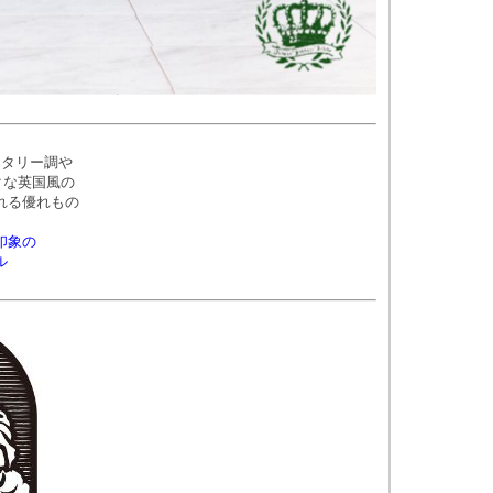
イタリー調や
クな英国風の
れる優れもの
印象の
ル