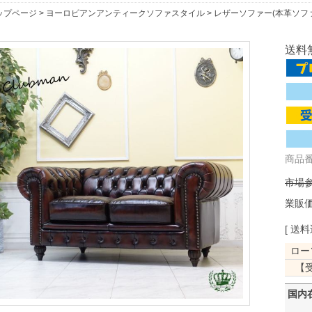
ップページ
>
ヨーロピアンアンティークソファスタイル
>
レザーソファー(本革ソフ
送料無
商品番号
市場参
業販
[ 送料
ロー
【
国内