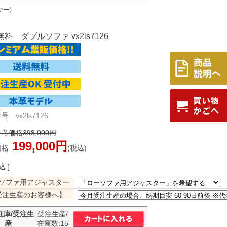
ァー)
料 ダブルソファ vx2ls7126
 vx2ls7126
考価格398,000円
199,000円
価格
(税込)
込 ]
ソファ用アジャスター
受注生産のお客様へ】
在庫/受注生
受注生産/
産
在庫数:15