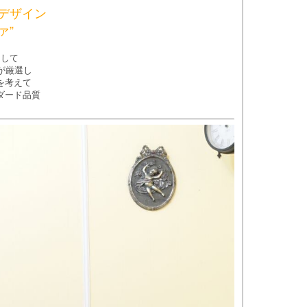
デザイン
ァ”
として
が厳選し
を考えて
ダード品質