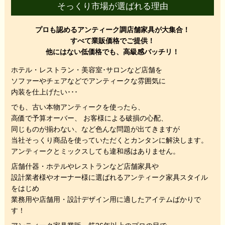
そっくり市場が選ばれる理由
プロも認めるアンティーク調店舗家具が大集合！
すべて業販価格でご提供！
他にはない低価格でも、高級感バッチリ！
ホテル・レストラン・美容室･サロンなど店舗を
ソファーやチェアなどでアンティークな雰囲気に
内装を仕上げたい･･･
でも、
古い本物アンティークを使ったら、
高価で予算オーバー、 お客様による破損の心配、
同じものが揃わない、
など色んな問題が出てきますが
当社そっくり商品を使っていただくと
カンタンに解決します。
アンティークとミックスしても違和感はありません。
店舗什器・ホテルやレストランなど店舗家具や
設計業者様やオーナー様に選ばれるアンティーク家具スタイル
をはじめ
業務用や店舗用・設計デザイン用に適したアイテムばかりで
す！