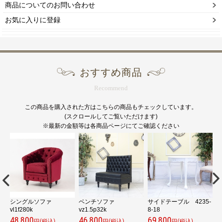
商品についてのお問い合わせ
お気に入りに登録
おすすめ商品
Recommend
この商品を購入された方はこちらの商品もチェックしています。
(スクロールしてご覧いただけます)
※最新の金額等は各商品ページにてご確認ください
シングルソファ
ベンチソファ
サイドテーブル 4235-
vl1f280k
vz1.5p32k
8-18
9
48,800
46,800
69,800
3
円(税込)
円(税込)
円(税込)