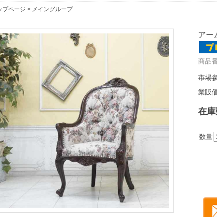
ップページ
>
メイングループ
アーム
商品番号
市場参
業販
在庫
数量