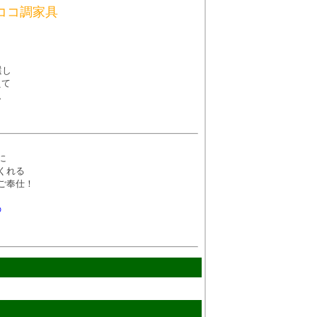
ココ調家具
選し
えて
ム
に
くれる
ご奉仕！
の