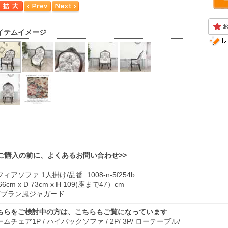
イテムイメージ
<ご購入の前に、よくあるお問い合わせ>>
ィアソファ 1人掛け/品番: 1008-n-5f254b
66cm x D 73cm x H 109(座まで47）cm
 ゴブラン風ジャガード
ちらをご検討中の方は、こちらもご覧になっています
ームチェア
1P
/
ハイバックソファ
/
2P
/
3P
/
ローテーブル
/