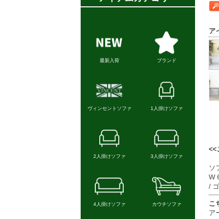
ア
<
ソフ
W 
/
こ
ア