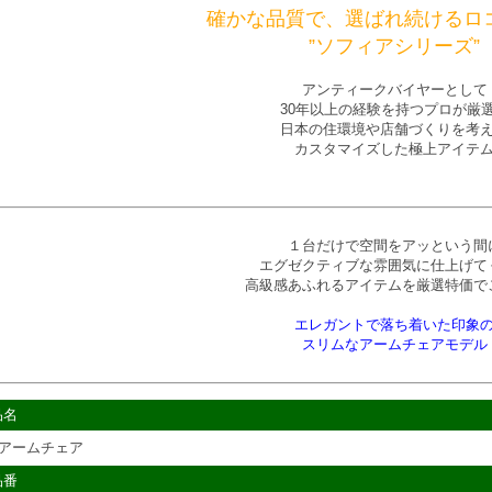
確かな品質で、選ばれ続けるロ
”ソフィアシリーズ”
アンティークバイヤーとして
30年以上の経験を持つプロが厳
日本の住環境や店舗づくりを考
カスタマイズした極上アイテ
１台だけで空間をアッという間
エグゼクティブな雰囲気に仕上げて
高級感あふれるアイテムを厳選特価で
エレガントで落ち着いた印象
スリムなアームチェアモデル
品名
>アームチェア
品番