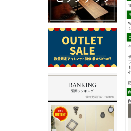
1
W
シ