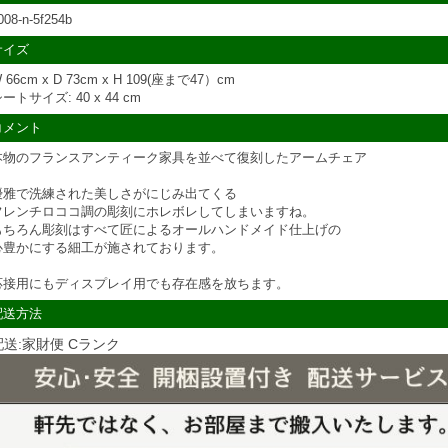
008-n-5f254b
サイズ
 66cm x D 73cm x H 109(座まで47）cm
ートサイズ: 40 x 44 cm
コメント
本物のフランスアンティーク家具を並べて復刻したアームチェア
優雅で洗練された美しさがにじみ出てくる
フレンチロココ調の彫刻にホレボレしてしまいますね。
もちろん彫刻はすべて匠によるオールハンドメイド仕上げの
心豊かにする細工が施されております。
応接用にもディスプレイ用でも存在感を放ちます。
配送方法
配送:家財便 Cランク