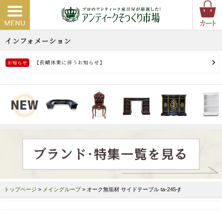
トップページ
>
メイングループ
> オーク無垢材 サイドテーブル ta-245-jf