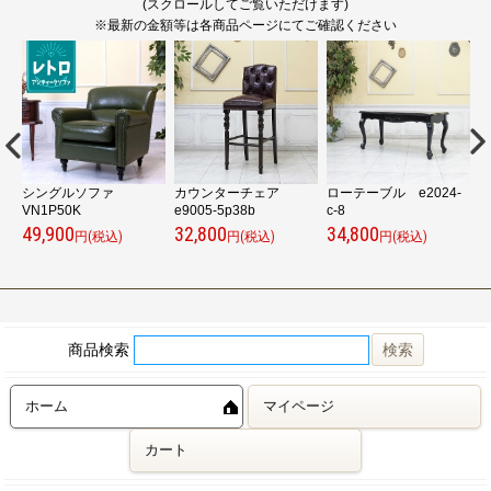
(スクロールしてご覧いただけます)
※最新の金額等は各商品ページにてご確認ください
ル
シングルソファ
カウンターチェア
ローテーブル e2024-
ロ
VN1P50K
e9005-5p38b
c-8
f-
49,900
32,800
34,800
4
円(税込)
円(税込)
円(税込)
商品検索
ホーム
マイページ
カート