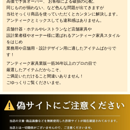
高価で予算オーバー、 お客様による破損の心配、
同じものが揃わない、
など色んな問題が出てきますが
当社そっくり商品を使っていただくと
カンタンに解決します。
アンティークとミックスしても違和感はありません。
店舗什器・ホテルやレストランなど店舗家具や
設計業者様やオーナー様に選ばれるアンティーク家具スタイル
をはじめ
業務用や店舗用・設計デザイン用に適したアイテムばかりで
す！
アンティーク家具業販一筋36年以上のプロの目で
厳選したアイテムだからこそ、
ご満足いただけること間違いありません！
ごゆっくりご覧くださいませ。