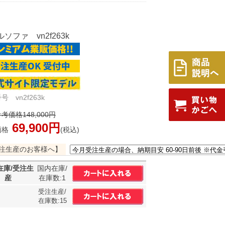
ソファ vn2f263k
号 vn2f263k
考価格148,000円
69,900円
価格
(税込)
注生産のお客様へ】
在庫/受注生
国内在庫/
産
在庫数:1
受注生産/
在庫数:15