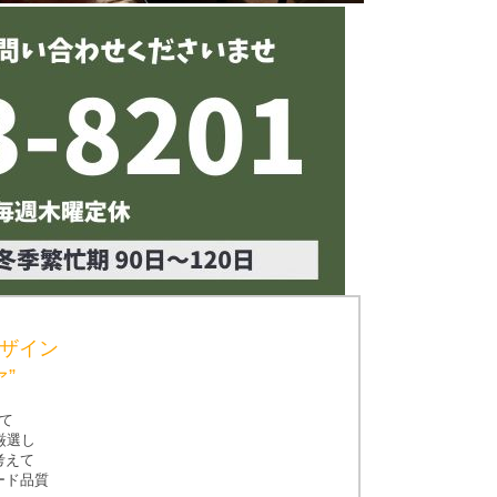
ザイン
”
て
厳選し
考えて
ード品質