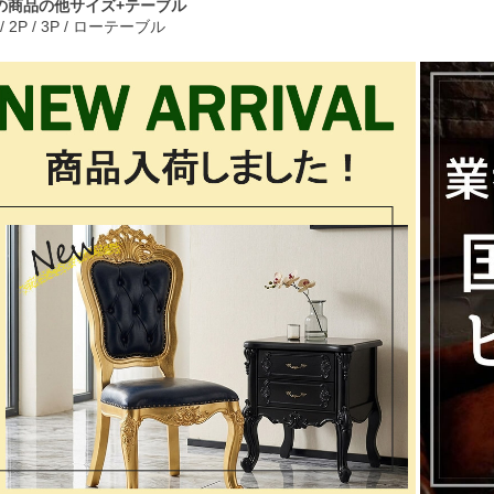
の商品の他サイズ+テーブル
/
2P
/
3P
/
ローテーブル