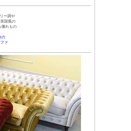
リー調や
な英国風の
る優れもの
象の
ソファ