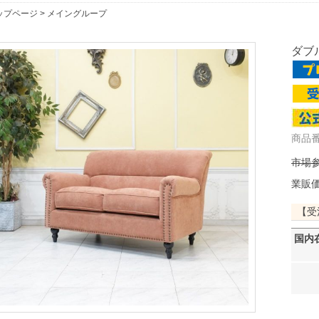
ップページ
>
メイングループ
ダブル
商品番
市場参
業販
【受
国内