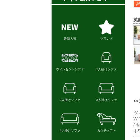
英
<
ヴィ
W 
/
ホ