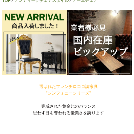
TOP
>
アンティークチェアスタイル
>
アームチェア
選ばれたフレンチロココ調家具
”シンフォニーシリーズ”
完成された黄金比のバランス
思わず目を奪われる優美さを誇ります