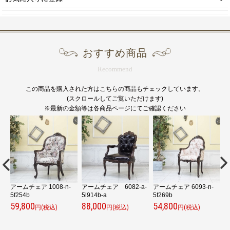
おすすめ商品
Recommend
この商品を購入された方はこちらの商品もチェックしています。
(スクロールしてご覧いただけます)
※最新の金額等は各商品ページにてご確認ください
アームチェア 1008-n-
アームチェア 6082-a-
アームチェア 6093-n-
5f254b
5l914b-a
5f269b
e
59,800
88,000
54,800
4
円(税込)
円(税込)
円(税込)