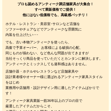
プロも認めるアンティーク調店舗家具が大集合！
すべて業販価格でご提供！
他にはない低価格でも、高級感バッチリ！
ホテル・レストラン・美容室･サロンなど店舗を
ソファーやチェアなどでアンティークな雰囲気に
内装を仕上げたい･･･
でも、
古い本物アンティークを使ったら、
高価で予算オーバー、 お客様による破損の心配、
同じものが揃わない、
など色んな問題が出てきますが
当社そっくり商品を使っていただくと
カンタンに解決します。
アンティークとミックスしても違和感はありません。
店舗什器・ホテルやレストランなど店舗家具や
設計業者様やオーナー様に選ばれるアンティーク家具スタイル
をはじめ
業務用や店舗用・設計デザイン用に適したアイテムばかりで
す！
アンティーク家具業販一筋36年以上のプロの目で
厳選したアイテムだからこそ、