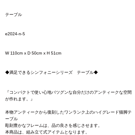
品名
テーブル
品番
e2024-n-5
サイズ
W 110cm x D 50cm x H 51cm
コメント
◆満足できるシンフォニーシリーズ テーブル◆
『コンパクトで使い心地バツグンな自分だけのアンティークな空間
が作れます。』
本物アンティークから復刻したワンランク上のハイグレード猫脚テ
ーブル
彫刻豊かなフレームは、品の良さを感じさせます。
本商品は、組み立て式アイテムとなります。