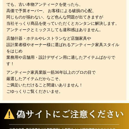
でも、
古い本物アンティークを使ったら、
高価で予算オーバー、 お客様による破損の心配、
同じものが揃わない、
など色んな問題が出てきますが
当社そっくり商品を使っていただくと
カンタンに解決します。
アンティークとミックスしても違和感はありません。
店舗什器・ホテルやレストランなど店舗家具や
設計業者様やオーナー様に選ばれるアンティーク家具スタイル
をはじめ
業務用や店舗用・設計デザイン用に適したアイテムばかりで
す！
アンティーク家具業販一筋36年以上のプロの目で
厳選したアイテムだからこそ、
ご満足いただけること間違いありません！
ごゆっくりご覧くださいませ。