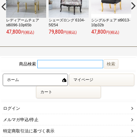
ト
レディアームチェア
シェーズロング 6104-
シングルチェア st9013-
st6096-10p65b
5f254
10p32b
v
47,800
79,800
47,800
1
円(税込)
円(税込)
円(税込)
商品検索
ホーム
マイページ
カート
ログイン
メルマガ申込/停止
特定商取引法に基づく表示