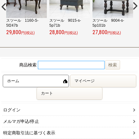
スツール 1160-S-
スツール 9015-s-
スツール 9004-s-
ピ
5f247b
5p71b
5p101b
2
29,800
28,800
27,800
円(税込)
円(税込)
円(税込)
商品検索
ホーム
マイページ
カート
ログイン
メルマガ申込/停止
特定商取引法に基づく表示