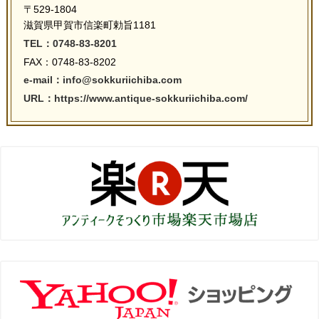
〒529-1804
滋賀県甲賀市信楽町勅旨1181
TEL：0748-83-8201
FAX：0748-83-8202
e-mail：info@sokkuriichiba.com
URL：https://www.antique-sokkuriichiba.com/