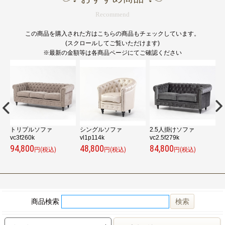
Recommend
この商品を購入された方はこちらの商品もチェックしています。
(スクロールしてご覧いただけます)
※最新の金額等は各商品ページにてご確認ください
-
トリプルソファ
シングルソファ
2.5人掛けソファ
vc3f260k
vl1p114k
vc2.5f279k
v
94,800
48,800
84,800
9
円(税込)
円(税込)
円(税込)
商品検索