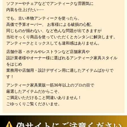
ソファーやチェアなどでアンティークな雰囲気に
内装を仕上げたい･･･
でも、
古い本物アンティークを使ったら、
高価で予算オーバー、 お客様による破損の心配、
同じものが揃わない、
など色んな問題が出てきますが
当社そっくり商品を使っていただくと
カンタンに解決します。
アンティークとミックスしても違和感はありません。
店舗什器・ホテルやレストランなど店舗家具や
設計業者様やオーナー様に選ばれるアンティーク家具スタイル
をはじめ
業務用や店舗用・設計デザイン用に適したアイテムばかりで
す！
アンティーク家具業販一筋36年以上のプロの目で
厳選したアイテムだからこそ、
ご満足いただけること間違いありません！
ごゆっくりご覧くださいませ。