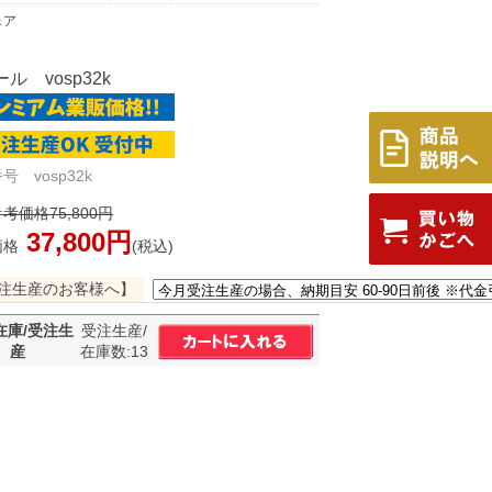
ェア
ル vosp32k
号 vosp32k
考価格75,800円
37,800円
価格
(税込)
注生産のお客様へ】
在庫/受注生
受注生産/
産
在庫数:13