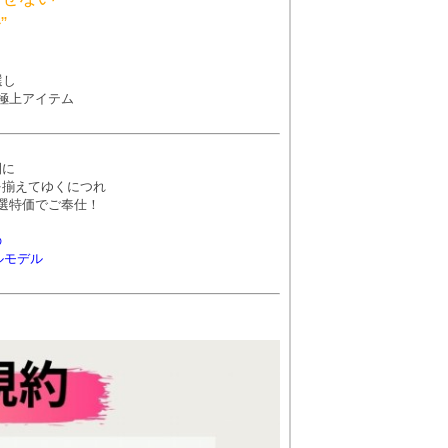
”
選し
極上アイテム
間に
を揃えてゆくにつれ
選特価でご奉仕！
の
ルモデル