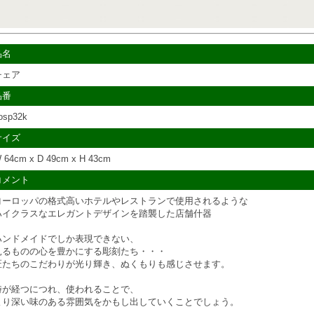
品名
チェア
品番
osp32k
サイズ
 64cm x D 49cm x H 43cm
コメント
ヨーロッパの格式高いホテルやレストランで使用されるような
ハイクラスなエレガントデザインを踏襲した店舗什器
ハンドメイドでしか表現できない、
見るものの心を豊かにする彫刻たち・・・
匠たちのこだわりが光り輝き、ぬくもりも感じさせます。
時が経つにつれ、使われることで、
より深い味のある雰囲気をかもし出していくことでしょう。