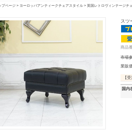
ップページ
>
ヨーロッパアンティークチェアスタイル
>
英国レトロヴィンテージチ
スツー
商品番
市場参
業販
【受
国内