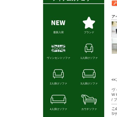
ア
<
ヴ
W 
/
こ
S