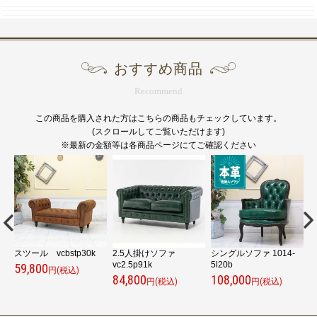
おすすめ商品
Recommend
この商品を購入された方はこちらの商品もチェックしています。
(スクロールしてご覧いただけます)
※最新の金額等は各商品ページにてご確認ください
スツール vcbstp30k
2.5人掛けソファ
シングルソファ 1014-
vc2.5p91k
5l20b
7
59,800
円(税込)
84,800
108,000
4
円(税込)
円(税込)