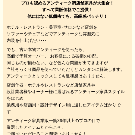
プロも認めるアンティーク調店舗家具が大集合！
すべて業販価格でご提供！
他にはない低価格でも、高級感バッチリ！
ホテル・レストラン・美容室･サロンなど店舗を
ソファーやチェアなどでアンティークな雰囲気に
内装を仕上げたい･･･
でも、
古い本物アンティークを使ったら、
高価で予算オーバー、 お客様による破損の心配、
同じものが揃わない、
など色んな問題が出てきますが
当社そっくり商品を使っていただくと
カンタンに解決します。
アンティークとミックスしても違和感はありません。
店舗什器・ホテルやレストランなど店舗家具や
設計業者様やオーナー様に選ばれるアンティーク家具スタイル
をはじめ
業務用や店舗用・設計デザイン用に適したアイテムばかりで
す！
アンティーク家具業販一筋36年以上のプロの目で
厳選したアイテムだからこそ、
ご満足いただけること間違いありません！