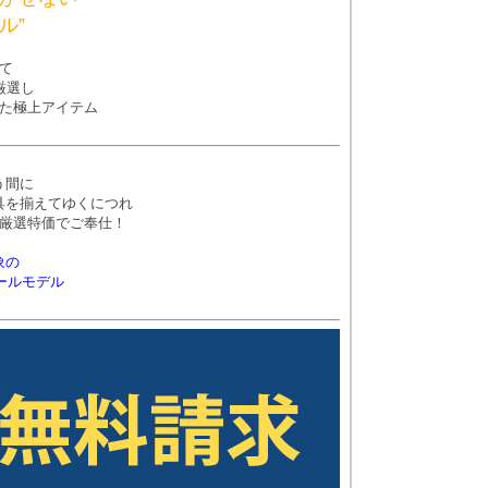
ル”
て
厳選し
た極上アイテム
う間に
具を揃えてゆくにつれ
厳選特価でご奉仕！
象の
ールモデル