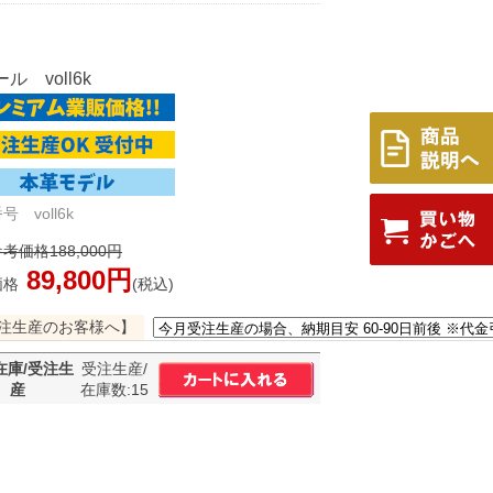
ル voll6k
 voll6k
考価格188,000円
89,800円
価格
(税込)
注生産のお客様へ】
在庫/受注生
受注生産/
産
在庫数:15