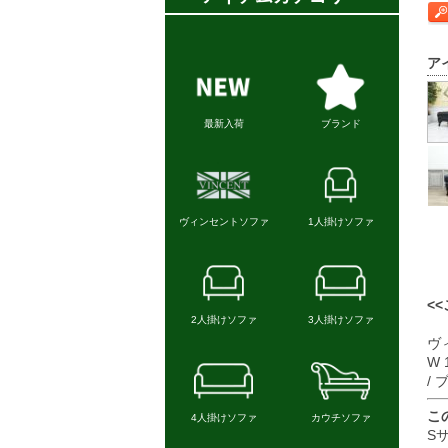
ア
<
ヴ
W 
/
こ
S