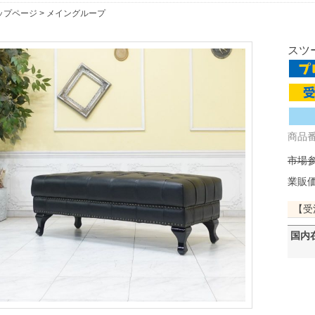
ップページ
>
メイングループ
スツー
商品番号
市場参
業販
【受
国内