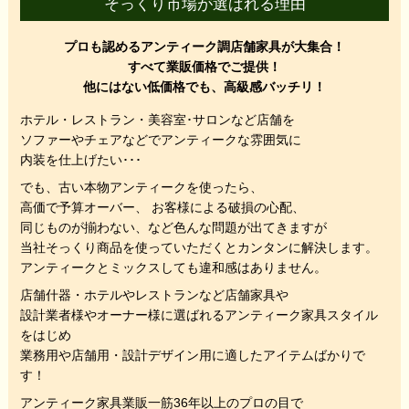
そっくり市場が選ばれる理由
プロも認めるアンティーク調店舗家具が大集合！
すべて業販価格でご提供！
他にはない低価格でも、高級感バッチリ！
ホテル・レストラン・美容室･サロンなど店舗を
ソファーやチェアなどでアンティークな雰囲気に
内装を仕上げたい･･･
でも、
古い本物アンティークを使ったら、
高価で予算オーバー、 お客様による破損の心配、
同じものが揃わない、
など色んな問題が出てきますが
当社そっくり商品を使っていただくと
カンタンに解決します。
アンティークとミックスしても違和感はありません。
店舗什器・ホテルやレストランなど店舗家具や
設計業者様やオーナー様に選ばれるアンティーク家具スタイル
をはじめ
業務用や店舗用・設計デザイン用に適したアイテムばかりで
す！
アンティーク家具業販一筋36年以上のプロの目で