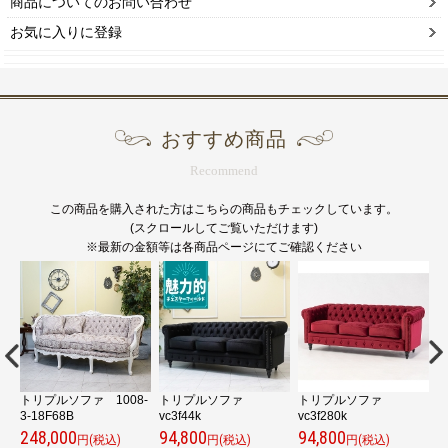
商品についてのお問い合わせ
お気に入りに登録
おすすめ商品
Recommend
この商品を購入された方はこちらの商品もチェックしています。
(スクロールしてご覧いただけます)
※最新の金額等は各商品ページにてご確認ください
トリプルソファ 1008-
トリプルソファ
トリプルソファ
3-18F68B
vc3f44k
vc3f280k
n
248,000
94,800
94,800
1
円(税込)
円(税込)
円(税込)