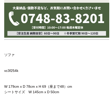
品名
ソファ
品番
vc3f254k
サイズ
W 179cm x D 78cm x H 69（座まで48）cm
シートサイズ W 145cm x D 50cm
コメント