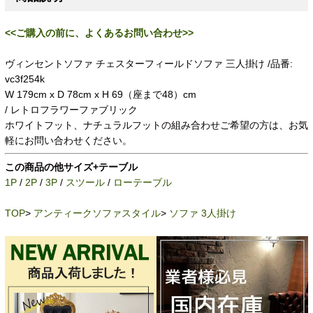
<<ご購入の前に、よくあるお問い合わせ>>
ヴィンセントソファ チェスターフィールドソファ 三人掛け /品番:
vc3f254k
W 179cm x D 78cm x H 69（座まで48）cm
/ レトロフラワーファブリック
ホワイトフット、ナチュラルフットの組み合わせご希望の方は、お気
軽にお問い合わせください。
この商品の他サイズ+テーブル
1P
/
2P
/
3P
/
スツール
/
ローテーブル
TOP
>
アンティークソファスタイル
>
ソファ 3人掛け