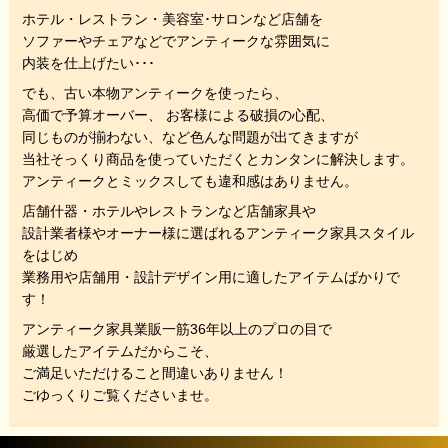
ホテル・レストラン・美容室･サロンなど店舗を
ソファーやチェアなどでアンティークな雰囲気に
内装を仕上げたい･･･
でも、
古い本物アンティークを使ったら、
高価で予算オーバー、 お客様による破損の心配、
同じものが揃わない、
など色んな問題が出てきますが
当社そっくり商品を使っていただくと
カンタンに解決します。
アンティークとミックスしても違和感はありません。
店舗什器・ホテルやレストランなど店舗家具や
設計業者様やオーナー様に選ばれるアンティーク家具スタイル
をはじめ
業務用や店舗用・設計デザイン用に適したアイテムばかりで
す！
アンティーク家具業販一筋36年以上のプロの目で
厳選したアイテムだからこそ、
ご満足いただけること間違いありません！
ごゆっくりご覧くださいませ。