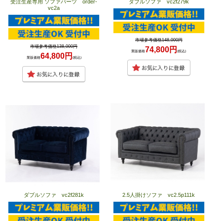
受注生産専用 ソファパーツ order-
ダブルソファ vc2f279k
vc2a
市場参考価格148,000円
市場参考価格138,000円
74,800円
業販価格
(税込)
64,800円
業販価格
(税込)
ダブルソファ vc2f281k
2.5人掛けソファ vc2.5p111k