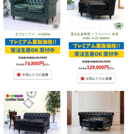
ダブルソファ vc2p91k
受注生産専用 ソファパーツ 本革
order-vc2c-leather
市場参考価格148,000円
市場参考価格258,000円
74,800円
業販価格
(税込)
129,000円
業販価格
(税込)