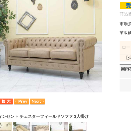
商品番
市場参
業販
ロー
【
国内
ィンセント チェスターフィールドソファ 3人掛け