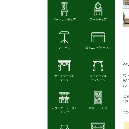
<
ヴ
W 
/
こ
1P
TO