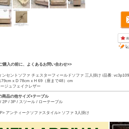
<ご購入の前に、よくあるお問い合わせ>>
ィンセントソファ チェスターフィールドソファ 三人掛け /品番: vc3p109
179cm x D 78cm x H 69（座まで48）cm
 ベージュフェイクレザー
の商品の他サイズ+テーブル
/
2P
/
3P
/
スツール
/
ローテーブル
P
>
アンティークソファスタイル
>
ソファ 3人掛け