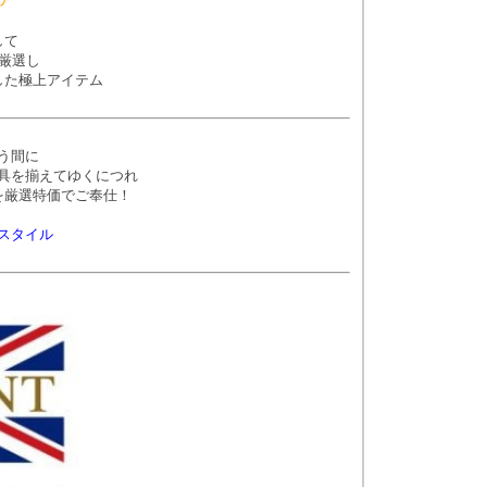
して
厳選し
した極上アイテム
う間に
具を揃えてゆくにつれ
を厳選特価でご奉仕！
スタイル