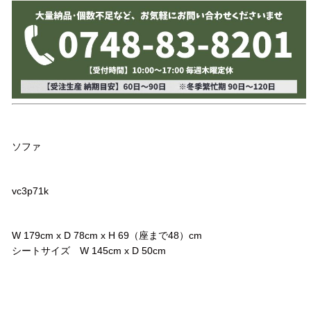
品名
ソファ
品番
vc3p71k
サイズ
W 179cm x D 78cm x H 69（座まで48）cm
シートサイズ W 145cm x D 50cm
コメント