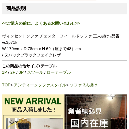
商品説明
<<ご購入の前に、よくあるお問い合わせ>>
ヴィンセントソファ チェスターフィールドソファ 三人掛け /品番:
vc3p71k
W 179cm x D 78cm x H 69（座まで48）cm
/ ヌバックブラックフェイクレザー
この商品の他サイズ+テーブル
1P
/
2P
/
3P
/
スツール
/
ローテーブル
TOP
>
アンティークソファスタイル
>
ソファ 3人掛け