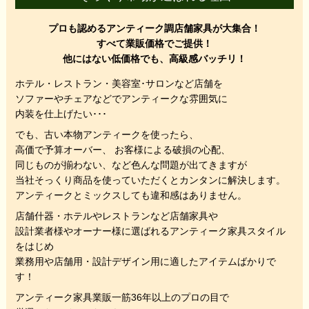
プロも認めるアンティーク調店舗家具が大集合！
すべて業販価格でご提供！
他にはない低価格でも、高級感バッチリ！
ホテル・レストラン・美容室･サロンなど店舗を
ソファーやチェアなどでアンティークな雰囲気に
内装を仕上げたい･･･
でも、
古い本物アンティークを使ったら、
高価で予算オーバー、 お客様による破損の心配、
同じものが揃わない、
など色んな問題が出てきますが
当社そっくり商品を使っていただくと
カンタンに解決します。
アンティークとミックスしても違和感はありません。
店舗什器・ホテルやレストランなど店舗家具や
設計業者様やオーナー様に選ばれるアンティーク家具スタイル
をはじめ
業務用や店舗用・設計デザイン用に適したアイテムばかりで
す！
アンティーク家具業販一筋36年以上のプロの目で