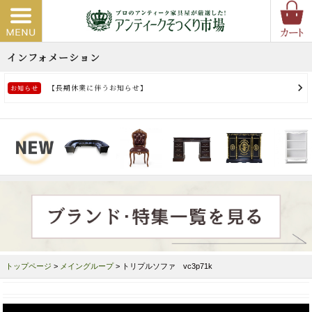
トップページ
>
メイングループ
> トリプルソファ vc3p71k