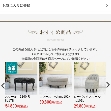
お気に入りに登録
おすすめ商品
Recommend
この商品を購入された方はこちらの商品もチェックしています。
(スクロールしてご覧いただけます)
※最新の金額等は各商品ページにてご確認ください
スツール 1160-R-
スツール vohmp101k
ローバックスツール
ア
8L17B
np101b
1
39,800
円(税込)
54,800
29,800
8
円(税込)
円(税込)