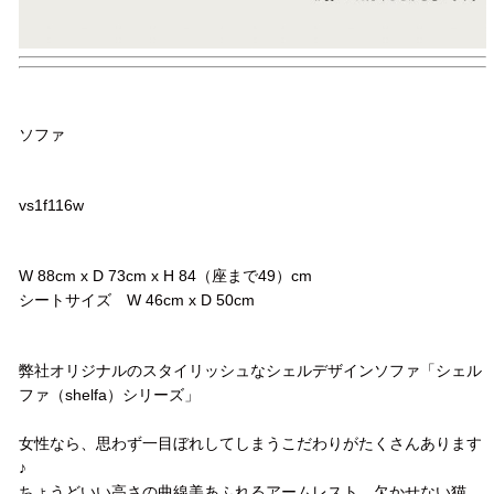
品名
ソファ
品番
vs1f116w
サイズ
W 88cm x D 73cm x H 84（座まで49）cm
シートサイズ W 46cm x D 50cm
コメント
弊社オリジナルのスタイリッシュなシェルデザインソファ「シェル
ファ（shelfa）シリーズ」
女性なら、思わず一目ぼれしてしまうこだわりがたくさんあります
♪
ちょうどいい高さの曲線美あふれるアームレスト、欠かせない猫