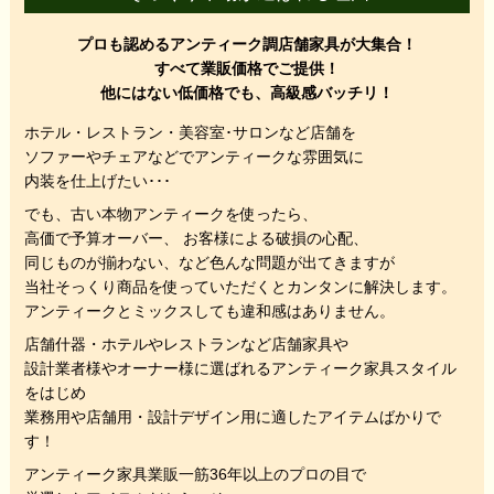
プロも認めるアンティーク調店舗家具が大集合！
すべて業販価格でご提供！
他にはない低価格でも、高級感バッチリ！
ホテル・レストラン・美容室･サロンなど店舗を
ソファーやチェアなどでアンティークな雰囲気に
内装を仕上げたい･･･
でも、
古い本物アンティークを使ったら、
高価で予算オーバー、 お客様による破損の心配、
同じものが揃わない、
など色んな問題が出てきますが
当社そっくり商品を使っていただくと
カンタンに解決します。
アンティークとミックスしても違和感はありません。
店舗什器・ホテルやレストランなど店舗家具や
設計業者様やオーナー様に選ばれるアンティーク家具スタイル
をはじめ
業務用や店舗用・設計デザイン用に適したアイテムばかりで
す！
アンティーク家具業販一筋36年以上のプロの目で