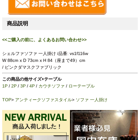
商品説明
<<ご購入の前に、よくあるお問い合わせ>>
シェルファソファ 一人掛け /品番: vs1f116w
W 88cm x D 73cm x H 84（座まで49）cm
/ ピンクダマスクファブリック
この商品の他サイズ+テーブル
1P
/
2P
/
3P
/
4P
/
カウチソファ
/
ローテーブル
TOP
>
アンティークソファスタイル
>
ソファ 一人掛け