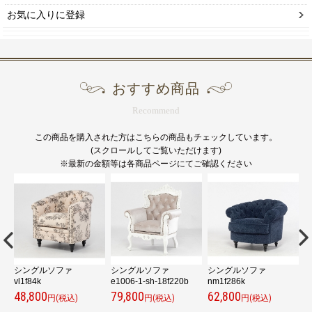
お気に入りに登録
おすすめ商品
Recommend
この商品を購入された方はこちらの商品もチェックしています。
(スクロールしてご覧いただけます)
※最新の金額等は各商品ページにてご確認ください
シングルソファ
シングルソファ
シングルソファ
ミ
vl1f84k
e1006-1-sh-18f220b
nm1f286k
1
48,800
79,800
62,800
3
円(税込)
円(税込)
円(税込)