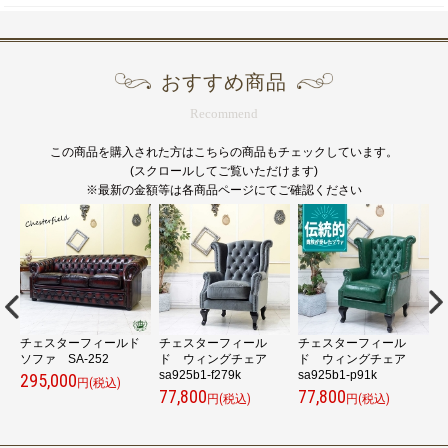
おすすめ商品
Recommend
この商品を購入された方はこちらの商品もチェックしています。
(スクロールしてご覧いただけます)
※最新の金額等は各商品ページにてご確認ください
チェスターフィールド
チェスターフィール
チェスターフィール
ソファ SA-252
ド ウィングチェア
ド ウィングチェア
sa925b1-f279k
sa925b1-p91k
s
295,000
円(税込)
77,800
77,800
7
円(税込)
円(税込)