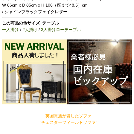
W 86cm x D 85cm x H 106（座まで48.5）cm
/ シャインブラックフェイクレザー
この商品の他サイズ+テーブル
一人掛け
/
2人掛け
/
3人掛け
ローテーブル
英国貴族が愛したソファ
”チェスターフィールドソファ”