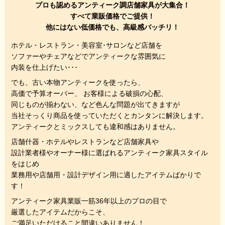
プロも認めるアンティーク調店舗家具が大集合！
すべて業販価格でご提供！
他にはない低価格でも、高級感バッチリ！
ホテル・レストラン・美容室･サロンなど店舗を
ソファーやチェアなどでアンティークな雰囲気に
内装を仕上げたい･･･
でも、
古い本物アンティークを使ったら、
高価で予算オーバー、 お客様による破損の心配、
同じものが揃わない、
など色んな問題が出てきますが
当社そっくり商品を使っていただくと
カンタンに解決します。
アンティークとミックスしても違和感はありません。
店舗什器・ホテルやレストランなど店舗家具や
設計業者様やオーナー様に選ばれるアンティーク家具スタイル
をはじめ
業務用や店舗用・設計デザイン用に適したアイテムばかりで
す！
アンティーク家具業販一筋36年以上のプロの目で
厳選したアイテムだからこそ、
ご満足いただけること間違いありません！