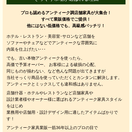
プロも認めるアンティーク調店舗家具が大集合！
すべて業販価格でご提供！
他にはない低価格でも、高級感バッチリ！
ホテル・レストラン・美容室･サロンなど店舗を
ソファーやチェアなどでアンティークな雰囲気に
内装を仕上げたい･･･
でも、
古い本物アンティークを使ったら、
高価で予算オーバー、 お客様による破損の心配、
同じものが揃わない、
など色んな問題が出てきますが
当社そっくり商品を使っていただくと
カンタンに解決します。
アンティークとミックスしても違和感はありません。
店舗什器・ホテルやレストランなど店舗家具や
設計業者様やオーナー様に選ばれるアンティーク家具スタイル
をはじめ
業務用や店舗用・設計デザイン用に適したアイテムばかりで
す！
アンティーク家具業販一筋36年以上のプロの目で