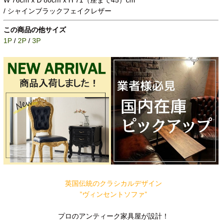
W 76cm x D 80cm x H 71（座まで45）cm
/ シャインブラックフェイクレザー
この商品の他サイズ
1P
/
2P
/
3P
英国伝統のクラシカルデザイン
”ヴィンセントソファ”
プロのアンティーク家具屋が設計！