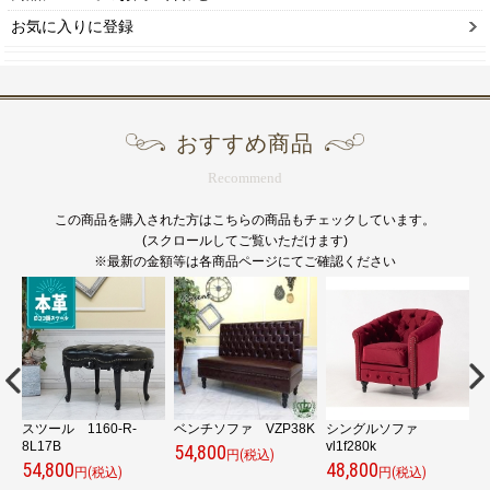
お気に入りに登録
おすすめ商品
Recommend
この商品を購入された方はこちらの商品もチェックしています。
(スクロールしてご覧いただけます)
※最新の金額等は各商品ページにてご確認ください
-
スツール 1160-R-
ベンチソファ VZP38K
シングルソファ
8L17B
vl1f280k
7
54,800
円(税込)
54,800
48,800
3
円(税込)
円(税込)